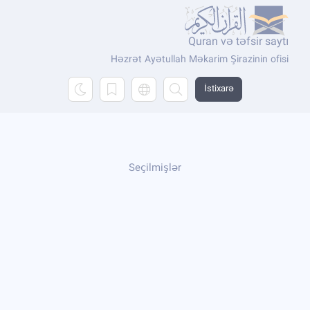
Quran və təfsir saytı
Həzrət Ayətullah Məkarim Şirazinin ofisi
İstixarə
Seçilmişlər