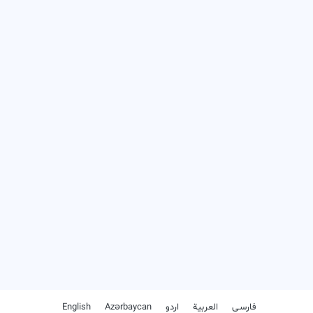
فارسـی
العربیة
اردو
Azərbaycan
English