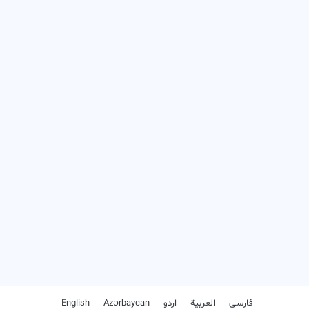
فارسـی
العربیة
اردو
Azərbaycan
English