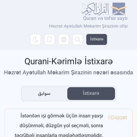
Quran və təfsir saytı
Həzrət Ayətullah Məkarim Şirazinin ofisi
İstixarə
Qurani-Kərimlə İstixarə
Həzrət Ayətullah Məkarim Şirazinin nəzəri əsasında
İstixarə
سوابق
İstənilən işi görmək üçün insan yaxşı
Diqqət!!
düşünməli, düzgün yol seçməli, sonra
təcrübəli insanlarla məsləhətləşməlidir.