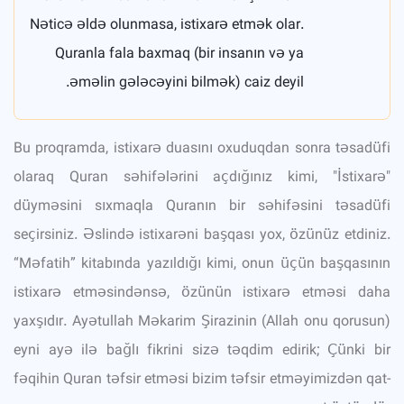
Nəticə əldə olunmasa, istixarə etmək olar.
Quranla fala baxmaq (bir insanın və ya
əməlin gələcəyini bilmək) caiz deyil.
Bu proqramda, istixarə duasını oxuduqdan sonra təsadüfi
olaraq Quran səhifələrini açdığınız kimi, "İstixarə"
düyməsini sıxmaqla Quranın bir səhifəsini təsadüfi
seçirsiniz. Əslində istixarəni başqası yox, özünüz etdiniz.
“Məfatih” kitabında yazıldığı kimi, onun üçün başqasının
istixarə etməsindənsə, özünün istixarə etməsi daha
yaxşıdır. Ayətullah Məkarim Şirazinin (Allah onu qorusun)
eyni ayə ilə bağlı fikrini sizə təqdim edirik; Çünki bir
fəqihin Quran təfsir etməsi bizim təfsir etməyimizdən qat-