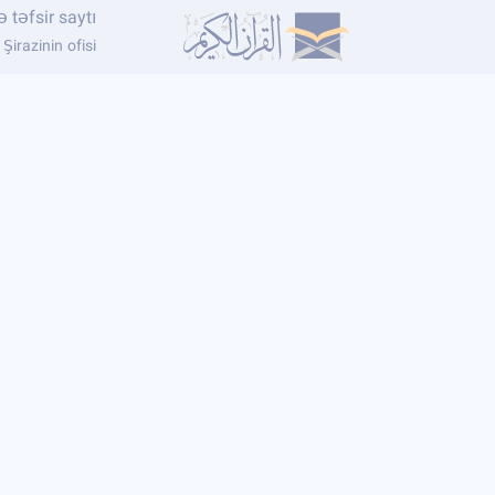
 təfsir saytı
irazinin ofisi