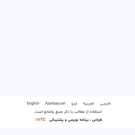
فارسـی
العربیة
اردو
Azərbaycan
English
استفاده از مطالب با ذکر منبع بلامانع است.
طراحی ، برنامه نویسی و پشتیبانی
C
T
I
M