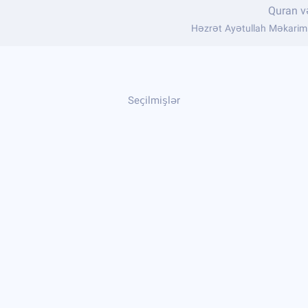
Quran və
Həzrət Ayətullah Məkarim Ş
Seçilmişlər